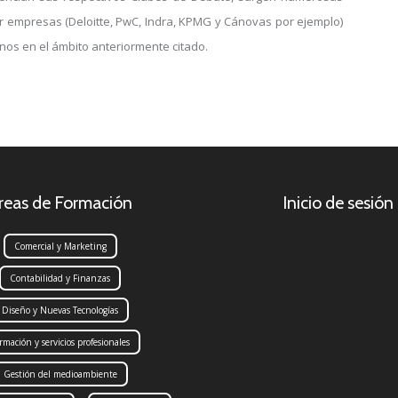
r empresas (Deloitte, PwC, Indra, KPMG y Cánovas por ejemplo)
mnos en el ámbito anteriormente citado.
reas de Formación
Inicio de sesión
Comercial y Marketing
Contabilidad y Finanzas
Diseño y Nuevas Tecnologías
rmación y servicios profesionales
Gestión del medioambiente