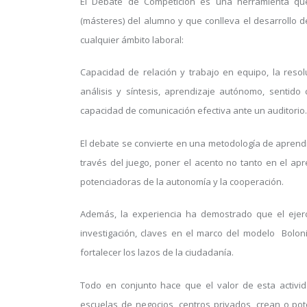
El Debate de Competición es una herramienta que 
(másteres) del alumno y que conlleva el desarroll
cualquier ámbito laboral:
Capacidad de relación y trabajo en equipo, la resolu
análisis y síntesis, aprendizaje autónomo, sentido 
capacidad de comunicación efectiva ante un auditorio.
El debate se convierte en una metodología de aprendi
través del juego, poner el acento no tanto en el ap
potenciadoras de la autonomía y la cooperación.
Además, la experiencia ha demostrado que el ejerc
investigación, claves en el marco del modelo Bolo
fortalecer los lazos de la ciudadanía.
Todo en conjunto hace que el valor de esta activi
escuelas de negocios, centros privados, crean o p