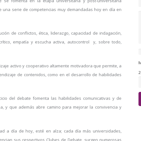
se fomenta en la etapa universitaria y post-universitaria
o de una serie de competencias muy demandadas hoy en día en
ción de conflictos, ética, liderazgo, capacidad de indagación,
crítico, empatía y escucha activa, autocontrol y, sobre todo,
M
zaje activo y cooperativo altamente motivadora que permite, a
2
rendizaje de contenidos, como en el desarrollo de habilidades
icio del debate fomenta las habilidades comunicativas y de
nia, y que además abre camino para mejorar la convivencia y
dad a día de hoy, esté en alza; cada día más universidades,
otencian sus respectivos Clubes de Debate, surgen numerosas