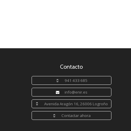
Contacto
941 433 685
info@enir.es
Avenida Aragón 16, 26006 Logroño
Contactar ahora