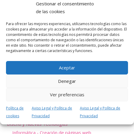
Gestionar el consentimiento
de las cookies
Para ofrecer las mejores experiencias, utilizamos tecnologías como las
cookies para almacenar y/o acceder a la información del dispositivo. El
consentimiento de estas tecnologías nos permitirá procesar datos
ABIERTO
como el comportamiento de navegación o las identificaciones únicas
en este sitio. No consentir o retirar el consentimiento, puede afectar
Blog
negativamente a ciertas características y funciones.
Aceptar
Denegar
Área
Ver preferencias
Comercial y Marketing
Política de
Aviso Legal y Política de
Aviso Legal y Política de
Contabilidad y Finanzas
cookies
Privacidad
Privacidad
Diseño y Nuevas Tecnologías
Informática - Creación de páginas web