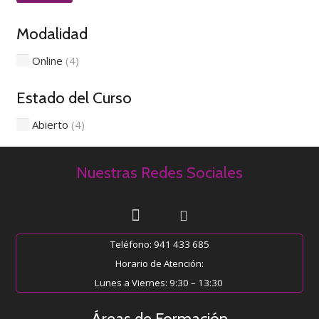
mí
má
Modalidad
Online
(4)
Estado del Curso
Abierto
(4)
Nuestras Redes Sociales
Teléfono: 941 433 685
Horario de Atención:
Lunes a Viernes: 9:30 – 13:30
Áreas de Formación