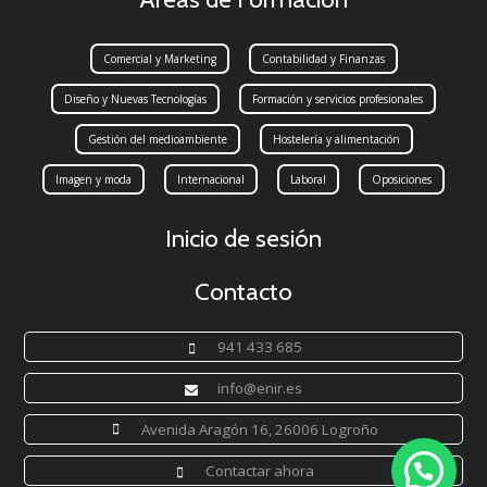
Comercial y Marketing
Contabilidad y Finanzas
Diseño y Nuevas Tecnologías
Formación y servicios profesionales
Gestión del medioambiente
Hostelería y alimentación
Imagen y moda
Internacional
Laboral
Oposiciones
Inicio de sesión
Contacto
941 433 685
info@enir.es
Avenida Aragón 16, 26006 Logroño
Contactar ahora