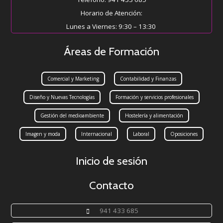
Horario de Atención:
Lunes a Viernes: 9:30 – 13:30
Áreas de Formación
Comercial y Marketing
Contabilidad y Finanzas
Diseño y Nuevas Tecnologías
Formación y servicios profesionales
Gestión del medioambiente
Hostelería y alimentación
Imagen y moda
Internacional
Laboral
Oposiciones
Inicio de sesión
Contacto
941 433 685