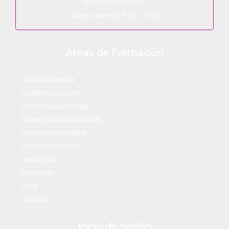
Horario de Atención:
Lunes a Viernes: 9:30 – 13:30
Áreas de Formación
Comercial y Marketing
Contabilidad y Finanzas
Diseño y Nuevas Tecnologías
Formación y servicios profesionales
Gestión del medioambiente
Hostelería y alimentación
Imagen y moda
Internacional
Laboral
Oposiciones
Inicio de sesión