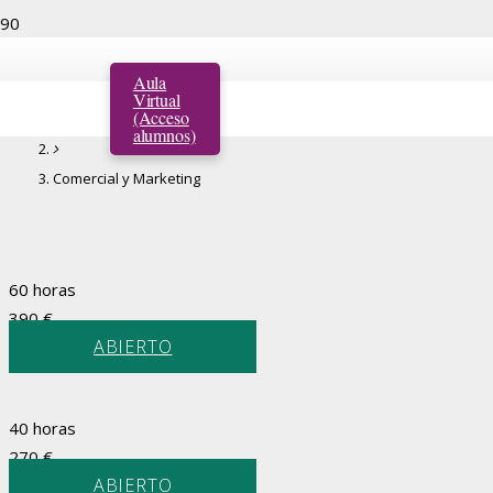
Comercial y Marketing
Aula
Virtual
(Acceso
Inicio
alumnos)
Comercial y Marketing
60 horas
390
€
ABIERTO
40 horas
270
€
ABIERTO