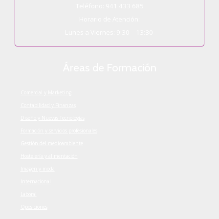
Teléfono: 941 433 685
Horario de Atención:
Lunes a Viernes: 9:30 – 13:30
Áreas de Formación
Comercial y Marketing
Contabilidad y Finanzas
Diseño y Nuevas Tecnologías
Formación y servicios profesionales
Gestión del medioambiente
Hostelería y alimentación
Imagen y moda
Internacional
Laboral
Oposiciones