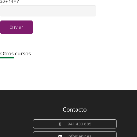
20 + 14 = ?
Enviar
Otros cursos
Contacto
941 433 685
info@enir.es