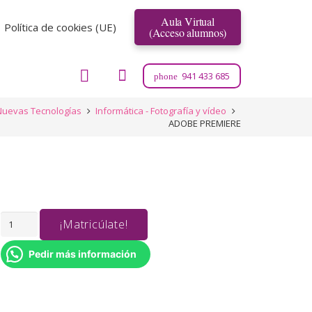
Aula Virtual
Política de cookies (UE)
(Acceso alumnos)
941 433 685
phone
Nuevas Tecnologías
Informática - Fotografía y vídeo
ADOBE PREMIERE
ADOBE
¡Matricúlate!
PREMIERE
Pedir más información
cantidad