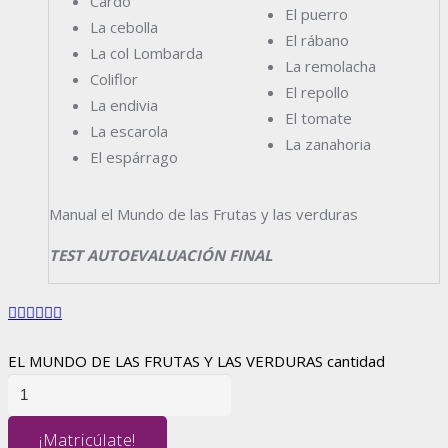
Cardo
El puerro
La cebolla
El rábano
La col Lombarda
La remolacha
Coliflor
El repollo
La endivia
El tomate
La escarola
La zanahoria
El espárrago
Manual el Mundo de las Frutas y las verduras
TEST AUTOEVALUACIÓN FINAL
EL MUNDO DE LAS FRUTAS Y LAS VERDURAS cantidad
¡Matricúlate!