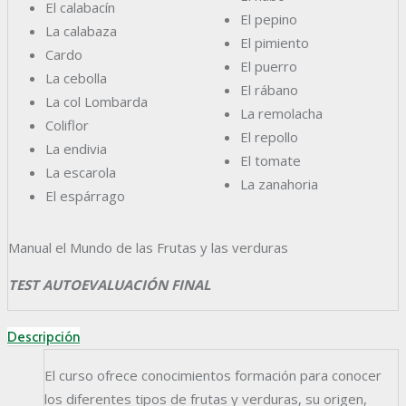
El calabacín
El pepino
La calabaza
El pimiento
Cardo
El puerro
La cebolla
El rábano
La col Lombarda
La remolacha
Coliflor
El repollo
La endivia
El tomate
La escarola
La zanahoria
El espárrago
Manual el Mundo de las Frutas y las verduras
TEST AUTOEVALUACIÓN FINAL
Descripción
El curso ofrece conocimientos formación para conocer
los diferentes tipos de frutas y verduras, su origen,