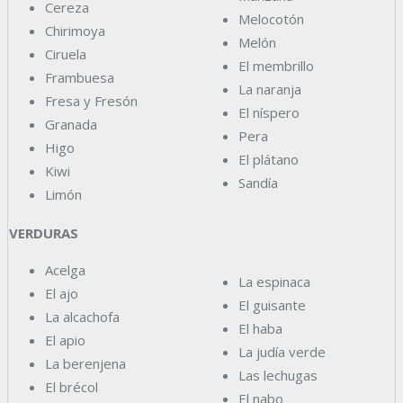
Cereza
Melocotón
Chirimoya
Melón
Ciruela
El membrillo
Frambuesa
La naranja
Fresa y Fresón
El níspero
Granada
Pera
Higo
El plátano
Kiwi
Sandía
Limón
VERDURAS
Acelga
La espinaca
El ajo
El guisante
La alcachofa
El haba
El apio
La judía verde
La berenjena
Las lechugas
El brécol
El nabo