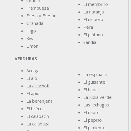
Ciruela
El membrillo
Frambuesa
La naranja
Fresa y Fresón
El níspero
Granada
Pera
Higo
El plátano
Kiwi
Sandía
Limón
VERDURAS
Acelga
La espinaca
El ajo
El guisante
La alcachofa
El haba
El apio
La judía verde
La berenjena
Las lechugas
El brécol
El nabo
El calabacín
El pepino
La calabaza
El pimiento