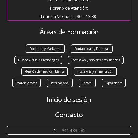
Horario de Atención:
Lunes a Viernes: 9:30 – 13:30
Áreas de Formación
Comercial y Marketing
Contabilidad y Finanzas
Diseño y Nuevas Tecnologías
Formación y servicios profesionales
Gestión del medioambiente
Hostelería y alimentación
Imagen y moda
Internacional
Laboral
Oposiciones
Inicio de sesión
Contacto
941 433 685