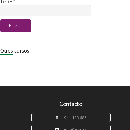
19 - 9 = ?
Enviar
Otros cursos
Contacto
941 433 685
info@enir.es