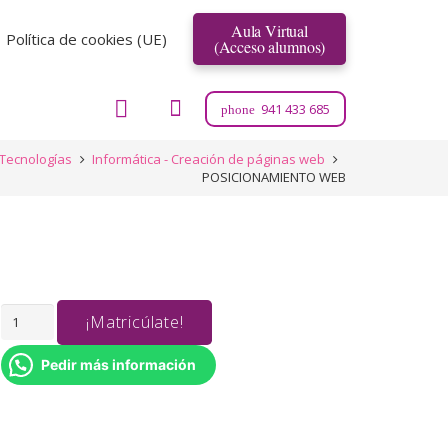
Aula Virtual
Política de cookies (UE)
(Acceso alumnos)
941 433 685
phone
Tecnologías
Informática - Creación de páginas web
POSICIONAMIENTO WEB
POSICIONAMIENTO
¡Matricúlate!
WEB
Pedir más información
cantidad