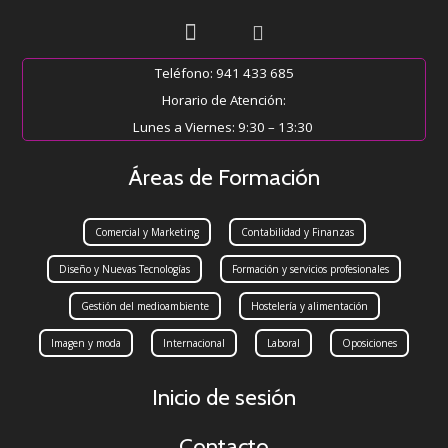
Teléfono: 941 433 685
Horario de Atención:
Lunes a Viernes: 9:30 – 13:30
Áreas de Formación
Comercial y Marketing
Contabilidad y Finanzas
Diseño y Nuevas Tecnologías
Formación y servicios profesionales
Gestión del medioambiente
Hostelería y alimentación
Imagen y moda
Internacional
Laboral
Oposiciones
Inicio de sesión
Contacto