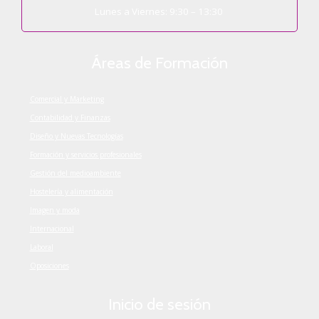
Lunes a Viernes: 9:30 – 13:30
Áreas de Formación
Comercial y Marketing
Contabilidad y Finanzas
Diseño y Nuevas Tecnologías
Formación y servicios profesionales
Gestión del medioambiente
Hostelería y alimentación
Imagen y moda
Internacional
Laboral
Oposiciones
Inicio de sesión