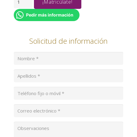
¡Matricúlate!
-
ZONA
Pedir más información
ÚNICA
DE
Solicitud de información
PAGOS
EN
EUROPA
cantidad